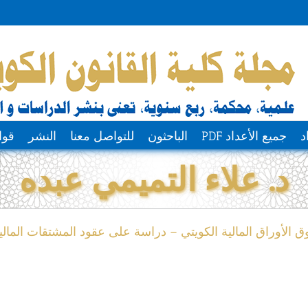
د
جميع الأعداد PDF
الباحثون
للتواصل معنا
النشر
قوا
د. علاء التميمي عبده
 الأوراق المالية الكويتي – دراسة على عقود المشتقات المالي