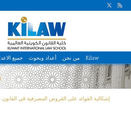
Ski
X
Rss
t
conten
Kilaw
من نحن
أعداد وبحوث
جميع الاعدا
د
إشكالية الفوائد على القروض المصرفية في القانون ا