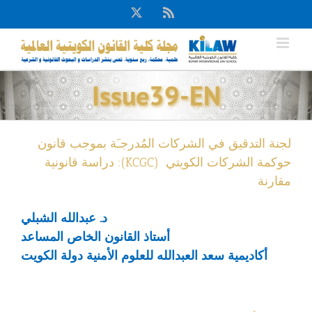
Ski
X
Rss
t
conten
Issue39-EN
لجنة التدقيق في الشركات المُدرجـَة بموجب قانون
حوكمة الشركات الكويتي ‏‏ (‏KCGC‏): دراسة قانونية
مقارنة
د. عبدالله الشبلي
أستاذ القانون الخاص المساعد
أكاديمية سعد العبدالله للعلوم الأمنية دولة الكويت