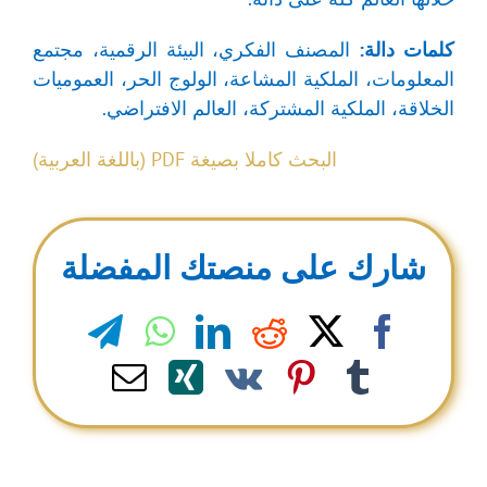
كلمات دالة:
المصنف الفكري، البيئة الرقمية، مجتمع
المعلومات، الملكية المشاعة، الولوج الحر، العموميات
الخلاقة، الملكية المشتركة، العالم الافتراضي.
البحث كاملا بصيغة PDF (باللغة العربية)
شارك على منصتك المفضلة
legram
WhatsApp
LinkedIn
Reddit
Facebook
X
Email
Xing
Pinterest
Vk
Tumblr