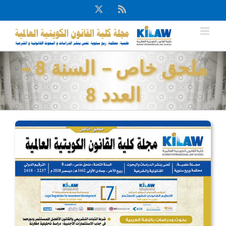
Ski
X
Rss
t
conten
ملحق خاص – السنة 8 –
العدد 8