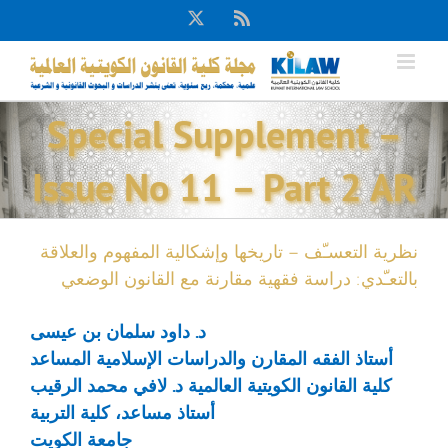
Ski
X
Rss
t
conten
Special Supplement –
Issue No 11 – Part 2 AR
نظرية التعسـّف – تاريخها وإشكالية المفهوم والعلاقة
بالتعـّدي: دراسة فقهية مقارنة مع القانون الوضعي
د. داود سلمان بن عيسى
أستاذ الفقه المقارن والدراسات الإسلامية المساعد
كلية القانون الكويتية العالمية
د. لافي محمد الرقيب
أستاذ مساعد، كلية التربية
جامعة الكويت