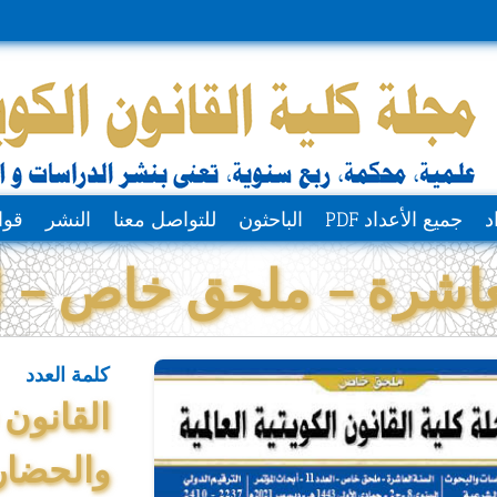
د
جميع الأعداد PDF
الباحثون
للتواصل معنا
النشر
قوا
عاشرة – ملحق خاص – الع
كلمة العدد
والحضاري(2