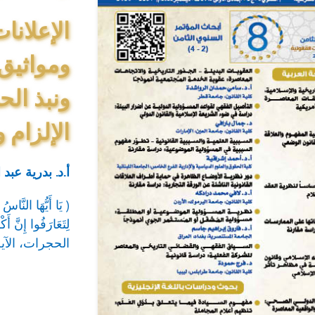
الإعلانا
ومواثيق 
ونبذ الح
الإلزام 
أ.د. بدرية عبد
( يَا أَيُّهَا النَّاسُ
لِتَعَارَفُوا إِنَّ أَ
الحجرات، الآي