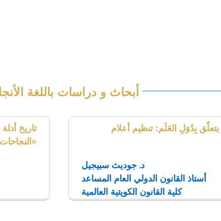
د. فرج حمودة
أستاذ القانون المدني المشارك
كلية القانون، جامعة طرابلس، ليبيا
أبحاث و دراسات باللغة الأنجل
لّق بِدُوَلِ العَلَم: تنظيم أعلام
تاريخ أدلة
«النجاحات»
د. جوديث سبيجيل
أستاذ القانون الدولي العام المساعد
كلية القانون الكويتية العالمية