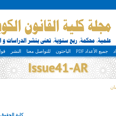
د
جميع الأعداد PDF
الباحثون
للتواصل معنا
النشر
قوا
Issue41-AR
ان
كلية الحقوق 