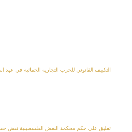
التكييف القانوني للحرب التجارية الحمائية في عهد ال
تعليق على حكم محكمة النقض الفلسطينية نقض حقوق رقم 495/ 2015 الصادر بتاريخ 18 فبراير 2019 المتعلق 