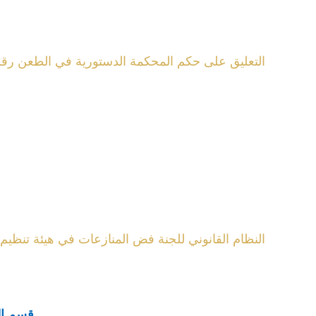
التعليق على حكم المحكمة الدستورية في الطعن رقم 5 لسنة 2021 الصادر في 16 فبراير 2022 بشأن عدم دستورية تجريم التـَّشـَبـُّه بالجنس 
النظام القانوني للجنة فض المنازعات في هيئة تنظيم 
قسم الق