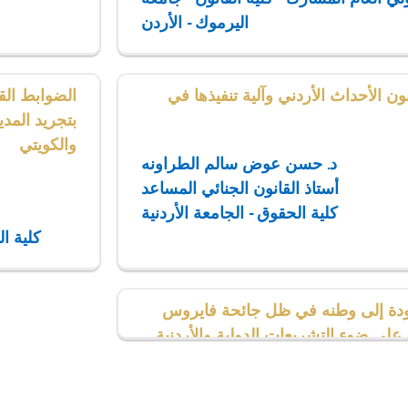
اليرموك - الأردن
نون الأحداث الأردني وآلية تنفيذها في
الضوابط القا
بتجريد المدي
والكويتي
د. حسن عوض سالم الطراونه
أستاذ القانون الجنائي المساعد
كلية الحقوق - الجامعة الأردنية
كلية ال
دة إلى وطنه في ظل جائحة فايروس
 على ضوء التشريعات الدولية والأردنية
أ. محمد حسني معابره
ضو هيئة تدريس في قسم القانون العام