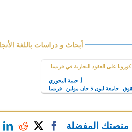
- جامعة اليرموك - الأردن وباحث في معهد
 جامعة السوربون (باريس الأولى) - فرنسا
أبحاث و دراسات باللغة الأنجل
كورونا على العقود التجارية في فرنسا
أ. حبيبة البحوري
جامعة ليون 3 جان مولين - فرنسا
منصتك المفضلة
n
eddit
Facebook
X