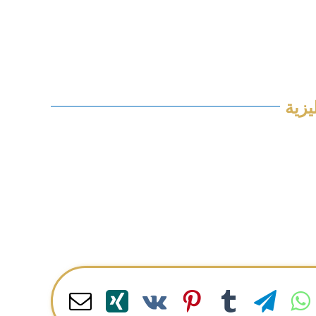
يزية
Email
Xing
Pinterest
Vk
Tumblr
Telegram
WhatsApp
LinkedI
R